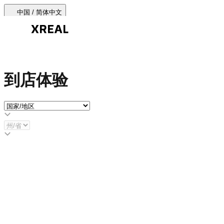
中国 / 简体中文
产品
到店体验
产品类型
最热门
支持与服务
AR 眼镜
购买渠道
Beam Pro
配件